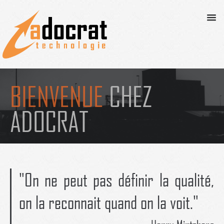
ACCUEIL
BIENVENUE
CHEZ
SERVICES
ADOCRAT
CONTACT
SUPPORT
"On ne peut pas définir la qualité,
BLOGUE
on la reconnait quand on la voit."
VIE PRIVÉE