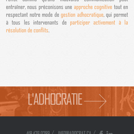
entraîner, nous préconisons une
approche cognitive
tout en
respectant notre mode de
gestion adhocratique
, qui permet
à tous les intervenants de
participer activement à la
résolution de conflits
.
L'ADHOCRATIE
/
/
418.476.0289
INFO@ADOCRAT.CA